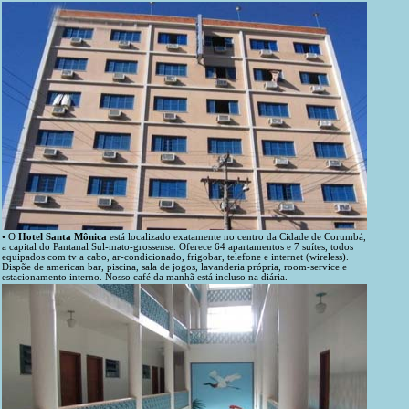
• O
Hotel Santa Mônica
está localizado exatamente no centro da Cidade de Corumbá,
a capital do Pantanal Sul-mato-grossense. Oferece 64 apartamentos e 7 suítes, todos
equipados com tv a cabo, ar-condicionado, frigobar, telefone e internet (wireless).
Dispõe de american bar, piscina, sala de jogos, lavanderia própria, room-service e
estacionamento interno. Nosso café da manhã está incluso na diária.