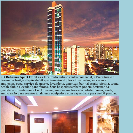
• O
Bahamas Apart Hotel
está localizado entre o centro comercial, a Prefeitura e o
Forum de Justiça, dispõe de 70 apartamentos duplex climatizados, sala com 2
ambientes, copa, serviço de quarto, lavanderia, american bar, tabacaria, piscina, sauna,
health club e elevador panorâmico. Seus hóspedes também podem desfrutar da
qualidade do restaurante Cia. Gourmet, um dos melhores da cidade. Possui, ainda,
amplo salão para eventos totalmente equipado e com capacidade para até 80 pessoas.