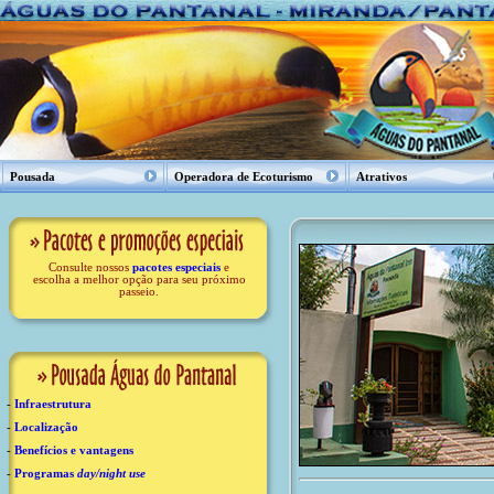
Pousada
Operadora de Ecoturismo
Atrativos
Consulte nossos
pacotes especiais
e
escolha a melhor opção para seu próximo
passeio.
-
Infraestrutura
-
Localização
-
Benefícios e vantagens
-
Programas
day/night use