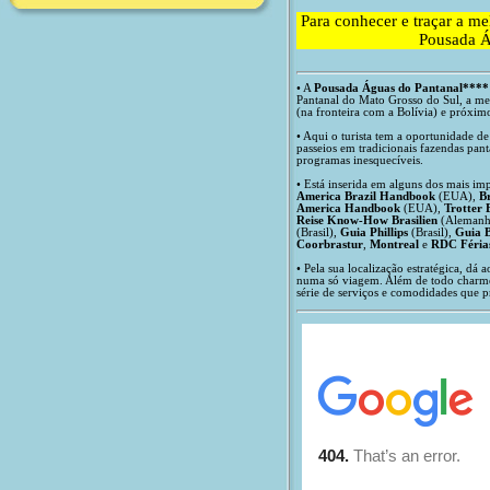
Para conhecer e traçar a mel
Pousada Á
• A
Pousada Águas do Pantanal****
Pantanal do Mato Grosso do Sul, a m
(na fronteira com a Bolívia) e próxi
• Aqui o turista tem a oportunidade de
passeios em tradicionais fazendas panta
programas inesquecíveis.
• Está inserida em alguns dos mais im
America Brazil Handbook
(EUA),
Br
America Handbook
(EUA),
Trotter 
Reise Know-How Brasilien
(Alemanh
(Brasil),
Guia Phillips
(Brasil),
Guia B
Coorbrastur
,
Montreal
e
RDC Férias
• Pela sua localização estratégica, dá 
numa só viagem. Além de todo charme,
série de serviços e comodidades que 