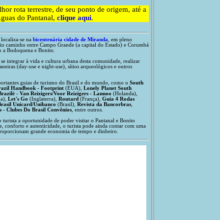
hor rota terrestre, de seu ponto de origem, até a
guas do Pantanal,
clique aqui
.
localiza-se na
bicentenária cidade de Miranda
, em pleno
eio caminho entre Campo Grande (a capital do Estado) e Corumbá
mo a Bodoquena e Bonito.
 se integrar à vida e cultura urbana desta comunidade, realizar
neiras (day-use e night-use), sítios arqueológicos e outros
portantes guias de turismo do Brasil e do mundo, como o
South
azil Handbook - Footprint
(EUA),
Lonely Planet South
Brazilë - Van Reizigers/Voor Reizigers - Lannoo
(Holanda),
a),
Let's Go
(Inglaterra),
Routard
(França),
Guia 4 Rodas
rasil Unicard/Unibanco
(Brasil),
Revista da Bancorbras
,
 - Clubes Do Brasil Convênios
, entre outros.
ao turista a oportunidade de poder visitar o Pantanal e Bonito
 conforto e autenticidade, o turista pode ainda contar com uma
proporcionam grande economia de tempo e dinheiro.